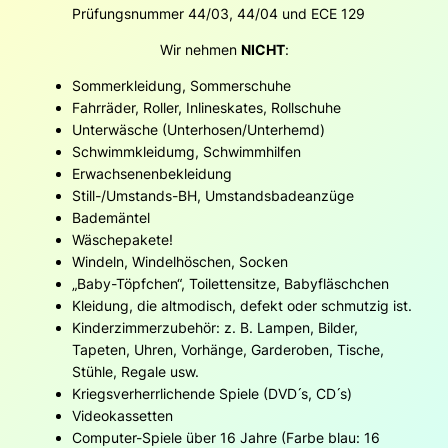
Prüfungsnummer 44/03, 44/04 und ECE 129
Wir nehmen
NICHT
:
Sommerkleidung, Sommerschuhe
Fahrräder, Roller, Inlineskates, Rollschuhe
Unterwäsche (Unterhosen/Unterhemd)
Schwimmkleidumg, Schwimmhilfen
Erwachsenenbekleidung
Still-/Umstands-BH, Umstandsbadeanzüge
Bademäntel
Wäschepakete!
Windeln, Windelhöschen, Socken
„Baby-Töpfchen“, Toilettensitze, Babyfläschchen
Kleidung, die altmodisch, defekt oder schmutzig ist.
Kinderzimmerzubehör: z. B. Lampen, Bilder,
Tapeten, Uhren, Vorhänge, Garderoben, Tische,
Stühle, Regale usw.
Kriegsverherrlichende Spiele (DVD ́s, CD ́s)
Videokassetten
Computer-Spiele über 16 Jahre (Farbe blau: 16