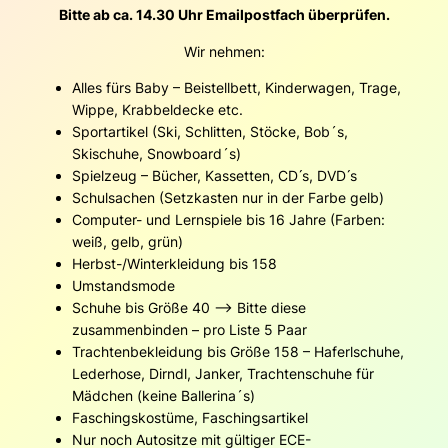
Bitte ab ca. 14.30 Uhr Emailpostfach überprüfen.
Wir nehmen:
Alles fürs Baby – Beistellbett, Kinderwagen, Trage,
Wippe, Krabbeldecke etc.
Sportartikel (Ski, Schlitten, Stöcke, Bob´s,
Skischuhe, Snowboard´s)
Spielzeug – Bücher, Kassetten, CD ́s, DVD ́s
Schulsachen (Setzkasten nur in der Farbe gelb)
Computer- und Lernspiele bis 16 Jahre (Farben:
weiß, gelb, grün)
Herbst-/Winterkleidung bis 158
Umstandsmode
Schuhe bis Größe 40 —> Bitte diese
zusammenbinden – pro Liste 5 Paar
Trachtenbekleidung bis Größe 158 – Haferlschuhe,
Lederhose, Dirndl, Janker, Trachtenschuhe für
Mädchen (keine Ballerina´s)
Faschingskostüme, Faschingsartikel
Nur noch Autositze mit gültiger ECE-